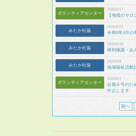
2026/6/17
ボランティアセンター
【地域のサロ
2026/6/15
みたか社協
令和8年4月
2026/6/10
みたか社協
権利擁護・あ
2026/6/9
みたか社協
地域福祉活動
2026/6/2
ボランティアセンター
台風６号のた
中止します
前へ