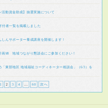
ン活動資金助成】抽選実施について
の寄付者一覧を掲載しました
んしんサポーター養成講座を開催します！
計画Ⅷ 地域つながり懇談会にご参加ください！
め「東部地区 地域福祉コーディネーター相談会」（6/3）を
1
2
3
4
…
60
次へ