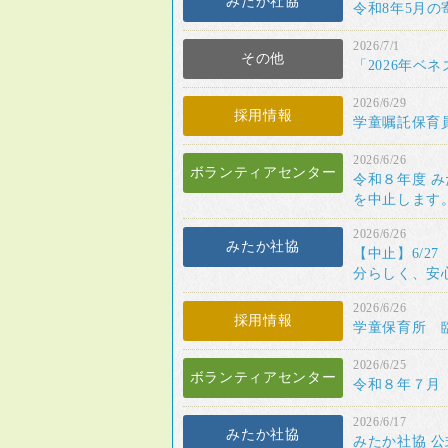
みたか社協
令和8年5月
2026/7/1
その他
「2026年ベ
2026/6/29
採用情報
学童嘱託保育
2026/6/26
ボランティアセンター
令和８年度 
を中止します
2026/6/26
みたか社協
【中止】6/
分らしく、安
2026/6/26
採用情報
学童保育所 
2026/6/25
ボランティアセンター
令和８年７月
2026/6/17
みたか社協
みたか社協 公式