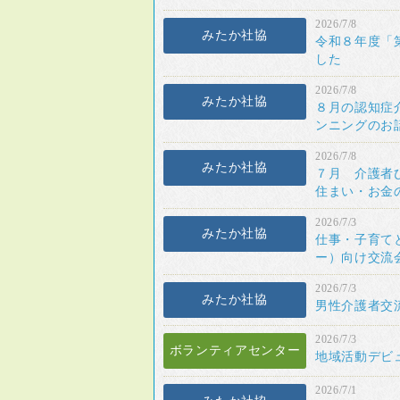
2026/7/8
みたか社協
令和８年度「
した
2026/7/8
みたか社協
８月の認知症
ンニングのお
2026/7/8
みたか社協
７月 介護者
住まい・お金
2026/7/3
みたか社協
仕事・子育て
ー）向け交流
2026/7/3
みたか社協
男性介護者交
2026/7/3
ボランティアセンター
地域活動デビ
2026/7/1