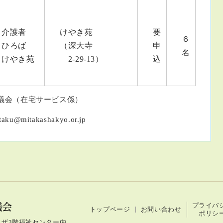
介護者
けやき苑
要
６
ひろば
（深大寺
申
名
けやき苑
2-29-13）
込
議会（在宅サービス係）
ku@mitakashakyo.or.jp
プライバ
トップページ
お問い合わせ
ポリシ
造プラザ3階福祉センター内