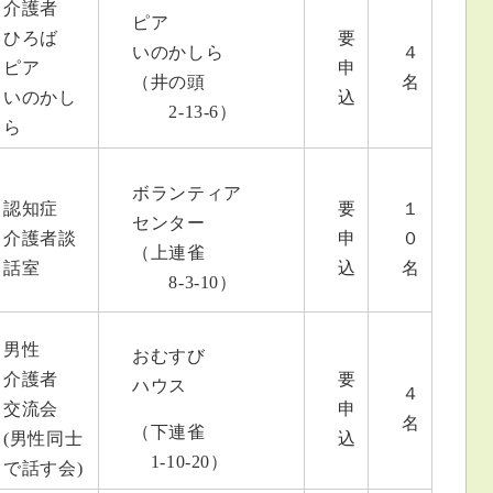
介護者
ピア
ひろば
要
いのかしら
４
ピア
申
（井の頭
名
いのかし
込
2-13-6）
ら
ボランティア
認知症
要
１
センター
介護者談
申
０
（上連雀
話室
込
名
8-3-10）
男性
おむすび
介護者
要
ハウス
４
交流会
申
名
（下連雀
(男性同士
込
1-10-20）
で話す会)