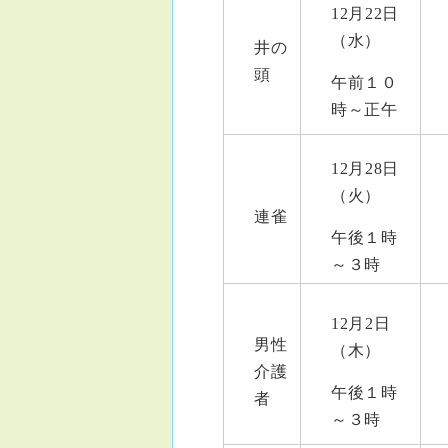
12月22日
（水）
井の
頭
午前１０
時～正午
12月28日
（火）
連雀
午後１時
～３時
12月2日
男性
（木）
介護
午後１時
者
～３時