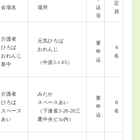
定
会場名
場所
込
員
等
介護者
元気ひろば
要
ひろば
４
おれんじ
申
おれんじ
名
込
（中原3-1-65）
新中
介護者
みたか
要
ひろば
スペースあい
６
申
スペース
（下連雀3-28-20三
名
込
あい
鷹中央ビル内）