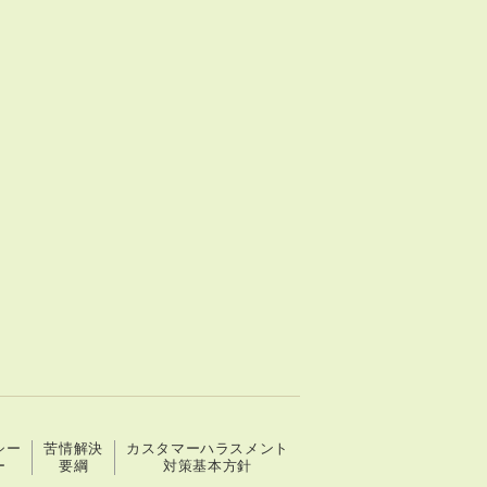
シー
苦情解決
カスタマーハラスメント
ー
要綱
対策基本方針