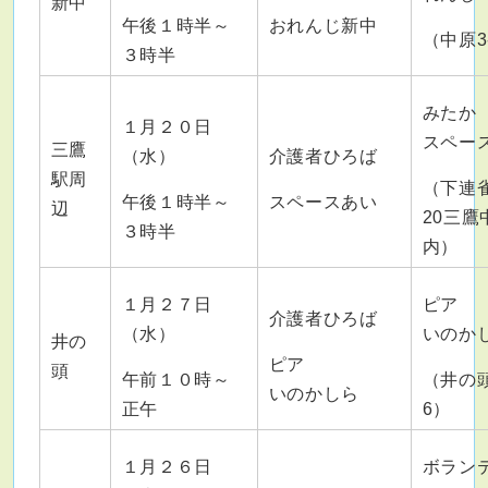
新中
午後１時半～
おれんじ新中
（中原3-
３時半
み
１月２０日
スペー
三鷹
（水）
介護者ひろば
駅周
（下連雀3
午後１時半～
スペースあい
辺
20三鷹
３時半
内）
１月２７日
ピア
介護者ひろば
（水）
いのか
井の
ピア
頭
午前１０時～
（井の頭2
いのかしら
正午
6）
１月２６日
ボラン