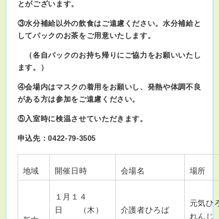
とがございます。
③水分補給以外の飲食はご遠慮ください。水分補給と
してパックのお茶をご用意いたします。
（各自パックのお持ち帰りにご協力をお願いいたし
ます。）
④会場内はマスクの着用をお願いし、発熱や体調不良
がある方は参加をご遠慮ください。
⑤入室時に検温させていただきます。
申込先：0422-79-3505
地域
開催日時
会場名
場所
１月１４
元気ひ
日 （木）
介護者ひろば
れんじ