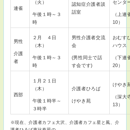
（火）
センタ
認知症介護者談
連雀
話室
午後１時～３
（上連雀
時
10）
２月 ４日
男性介護者交流
おむす
男性
（木）
会
ハウス
介護
午後１時～３
(男性同士で話
（下連雀1
者
時
す会です)
20）
１月２１日
けやき
（木）
介護者ひろば
西部
（深大寺2
午後１時半～
けやき苑
13）
３時半
※現在、介護者カフェ大沢、介護者カフェ星と風、介
護者ひろば恵比寿苑の