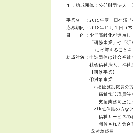
１．助成団体：公益財団法人 
事業名 ：2019年度 日社
応募期間：2018年11月１日（木
目 的：少子高齢化が進展し、
「研修事業」や「研究事業
に寄与することを目
助成対象：申請団体は社会福祉
社会福祉法人、福祉施設
【研修事業】
①対象事業
○福祉施設職員の方など
福祉施設職員等が幅広い
支援業務向上に携わる
○地域住民の方などを
福祉サービスの在り方や
開催される集合研修事業
②対象経費