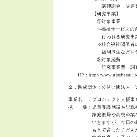
講師謝金・交通費・宿泊
【研究事業】
①対象事業
○福祉サービスの向上等を
行われる研究事
○社会福祉関係者の専門性
福利厚生などをテーマ
②対象経費
研究事業費・調査経費
HP：http://www.nisshasai.jp
２．助成団体：公益財団法人 
事業名 ：プロジェクト支援事業2
概 要：児童養護施設や里親
家庭復帰や高校卒業などを
いきますが、今日の厳しい
もとで育った子どもが、次