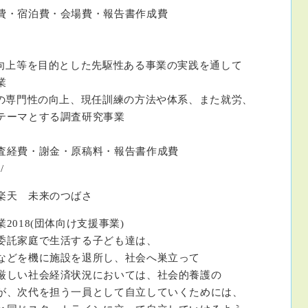
費・会場費・報告書作成費
目的とした先駆性ある事業の実践を通して
業
の向上、現任訓練の方法や体系、また就労、
とする調査研究事業
・謝金・原稿料・報告書作成費
/
楽天 未来のつばさ
018(団体向け支援事業)
委託家庭で生活する子ども達は、
機に施設を退所し、社会へ巣立って
社会経済状況においては、社会的養護の
代を担う一員として自立していくためには、