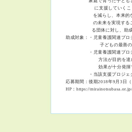
家庭で育った子どもと同じ
に支援していくことが必要
を減らし、本来的な家庭の
の未来を実現することも大
る団体に対し、助成を
助成対象：・児童養護関連プロ
子どもの最善の利益
・児童養護関連プロジェク
方法が目的を達成するた
効果が十分発揮できると
・当該支援プロジェクトは
応募期間：後期2018年9月3日（
HP：https://mirainotsubasa.or.jp/i