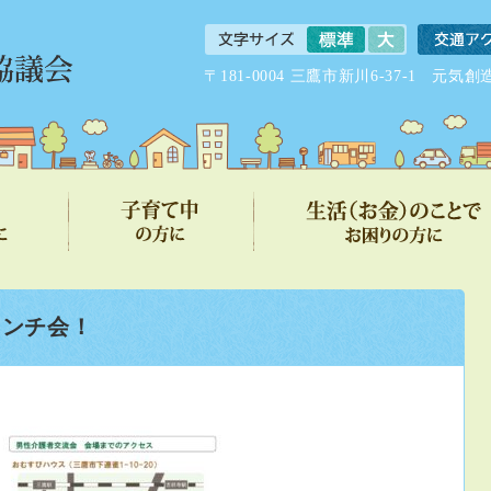
〒181-0004 三鷹市新川6-37-1 
ランチ会！