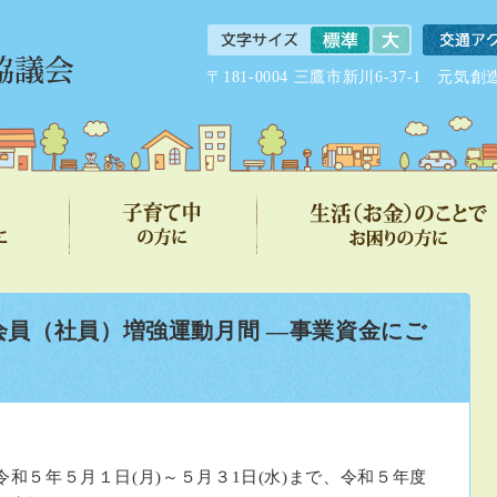
〒181-0004 三鷹市新川6-37-1 
会員（社員）増強運動月間 ―事業資金にご
５年５月１日(月)～５月３1日(水)まで、令和５年度