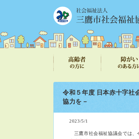
令和５年度 日本赤十字社
協力を－
2023/5/1
三鷹市社会福祉協議会では、令和