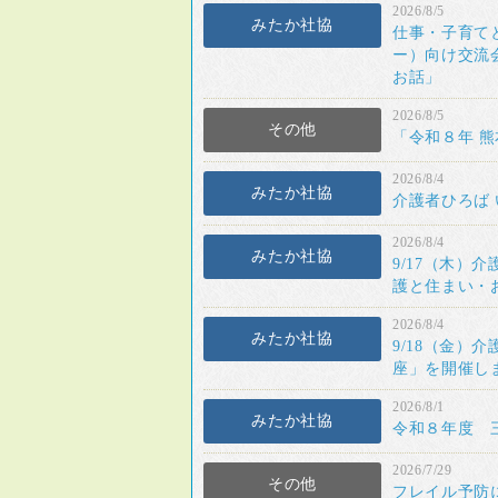
2026/8/5
みたか社協
仕事・子育て
ー）向け交流
お話」
2026/8/5
その他
「令和８年 
2026/8/4
みたか社協
介護者ひろば
2026/8/4
みたか社協
9/17（木
護と住まい・
2026/8/4
みたか社協
9/18（金）
座」を開催し
2026/8/1
みたか社協
令和８年度 
2026/7/29
その他
フレイル予防