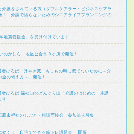
と介護をされている方（ダブルケアラー・ビジネスケアラ
会！「介護で困らないためのシニアライフプランニングの
熊本地震義援金」を受け付けています
 いのかしら 地区公会堂３ヶ所で開催！
）介護者ひろば けやき苑「もしもの時に慌てないために～介
お金の備え方～」開催！
介護者ひろば 福祉Laboどんぐり山「介護のはじめの一歩講
ます
三鷹市福祉のしごと・相談面接会 参加法人募集
に効く！「自宅でできる筋トレ講習会」 開催