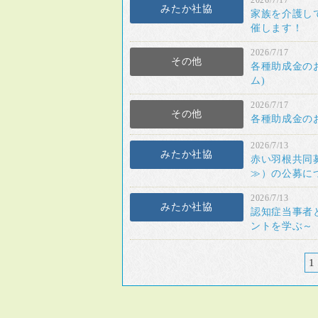
2026/7/17
みたか社協
家族を介護し
催します！
2026/7/17
その他
各種助成金の
ム)
2026/7/17
その他
各種助成金の
2026/7/13
みたか社協
赤い羽根共同
≫）の公募に
2026/7/13
みたか社協
認知症当事者
ントを学ぶ～
1