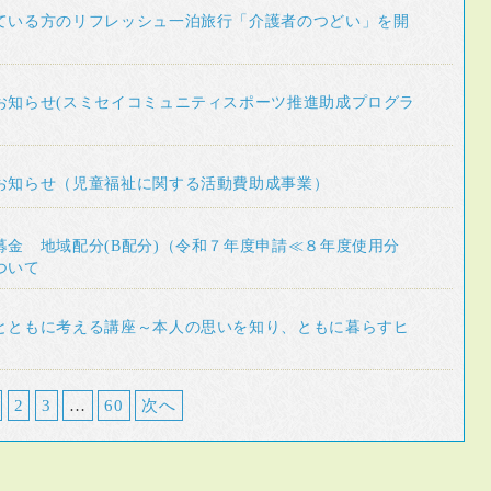
ている方のリフレッシュ一泊旅行「介護者のつどい」を開
お知らせ(スミセイコミュニティスポーツ推進助成プログラ
お知らせ（児童福祉に関する活動費助成事業）
募金 地域配分(B配分)（令和７年度申請≪８年度使用分
ついて
とともに考える講座～本人の思いを知り、ともに暮らすヒ
2
3
…
60
次へ